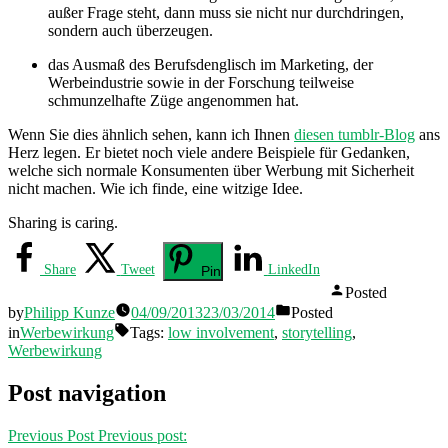
außer Frage steht, dann muss sie nicht nur durchdringen,
sondern auch überzeugen.
das Ausmaß des Berufsdenglisch im Marketing, der
Werbeindustrie sowie in der Forschung teilweise
schmunzelhafte Züge angenommen hat.
Wenn Sie dies ähnlich sehen, kann ich Ihnen
diesen tumblr-Blog
ans
Herz legen. Er bietet noch viele andere Beispiele für Gedanken,
welche sich normale Konsumenten über Werbung mit Sicherheit
nicht machen. Wie ich finde, eine witzige Idee.
Sharing is caring.
Share
Tweet
LinkedIn
Pin
Posted
by
Philipp Kunze
04/09/2013
23/03/2014
Posted
in
Werbewirkung
Tags:
low involvement
,
storytelling
,
Werbewirkung
Post navigation
Previous Post
Previous post: